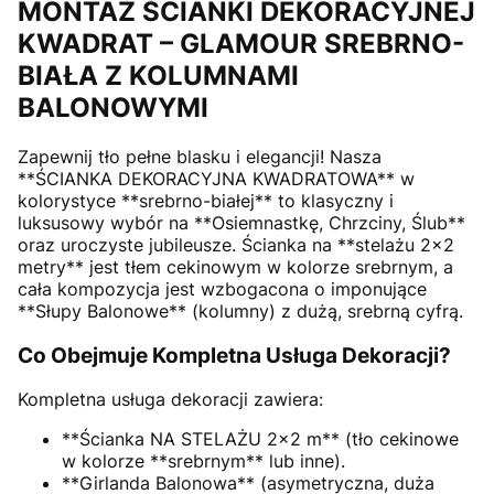
MONTAŻ ŚCIANKI DEKORACYJNEJ
KWADRAT – GLAMOUR SREBRNO-
BIAŁA Z KOLUMNAMI
BALONOWYMI
Zapewnij tło pełne blasku i elegancji! Nasza
**ŚCIANKA DEKORACYJNA KWADRATOWA** w
kolorystyce **srebrno-białej** to klasyczny i
luksusowy wybór na **Osiemnastkę, Chrzciny, Ślub**
oraz uroczyste jubileusze. Ścianka na **stelażu 2x2
metry** jest tłem cekinowym w kolorze srebrnym, a
cała kompozycja jest wzbogacona o imponujące
**Słupy Balonowe** (kolumny) z dużą, srebrną cyfrą.
Co Obejmuje Kompletna Usługa Dekoracji?
Kompletna usługa dekoracji zawiera:
**Ścianka NA STELAŻU 2x2 m** (tło cekinowe
w kolorze **srebrnym** lub inne).
**Girlanda Balonowa** (asymetryczna, duża