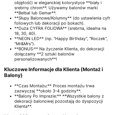
objętość) w eleganckiej kolorystyce **biały i
srebrny chrom**. Używamy balonów marki
**Belbal lub Gemar**.
**Słupy Balonowe/Kolumny** (do ustawienia cyfr
foliowych lub dekoracji po bokach).
**Duża CYFRA FOLIOWA** (srebrna, idealna na
18, 30, 40).
**NEON LED** (np. "Happy Birthday", "Roczek",
"Mr&Mrs").
**BONUS:** Na życzenie Klienta, do dekoracji
dołączamy **2 sztuki balonów
personalizowanych**!
Kluczowe Informacje dla Klienta (Montaż i
Balony)
**Czas Montażu:** Proces montażu trwa
zazwyczaj **około 3-4 godziny**.
**Balony Po Imprezie:** **Wszystkie balony z
dekoracji balonowej pozostają do dyspozycji
Klienta**.