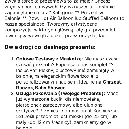
Zwykła torebka prezentowa to za mało? Chcesz
wręczyć coś, co wywoła łzy wzruszenia i zostanie
zapamiętane na lata? Kategoria **"Prezent w
Balonie"** (tzw. Hot Air Balloon lub Stuffed Balloon) to
nasza specjalność. Tworzymy artystyczne
kompozycje, w których główną rolę gra przedmiot
lewitujący wewnątrz dużej, przezroczystej kuli.
Dwie drogi do idealnego prezentu:
Gotowe Zestawy z Maskotką:
Nie masz czasu
szukać prezentu? Kupujesz u nas komplet "All
Inclusive". Piękny, pluszowy miś zamknięty w
balonie, na eleganckim flowerboxie, z
personalizowanym napisem. Idealne na
Chrzest,
Roczek, Baby Shower
.
Usługa Pakowania (Twojego Prezentu):
Masz
już wymarzone buciki dla niemowlaka,
pierścionek zaręczynowy albo ulubione
słodycze? Przynieś je do nas na ul. Kościuszki
52! Jeśli przedmiot jest miękki (do 25 cm) lub
mały (do 12 cm średnicy), zamkniemy go w
balonie.