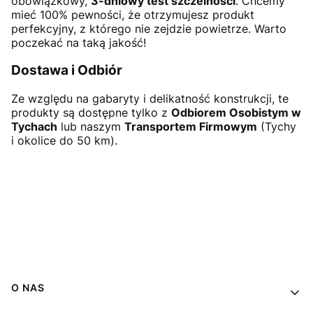
obowiązkowy,
3-dniowy test szczelności
. Chcemy
mieć 100% pewności, że otrzymujesz produkt
perfekcyjny, z którego nie zejdzie powietrze. Warto
poczekać na taką jakość!
Dostawa i Odbiór
Ze względu na gabaryty i delikatność konstrukcji, te
produkty są dostępne tylko z
Odbiorem Osobistym w
Tychach
lub naszym
Transportem Firmowym
(Tychy
i okolice do 50 km).
Linki w stopce
O NAS