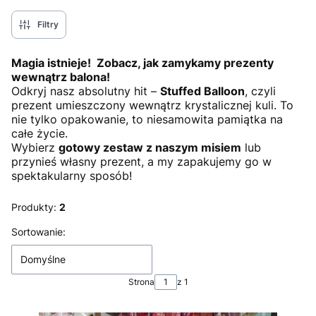
Filtry
Magia istnieje! Zobacz, jak zamykamy prezenty
wewnątrz balona!
Odkryj nasz absolutny hit –
Stuffed Balloon
, czyli
prezent umieszczony wewnątrz krystalicznej kuli. To
nie tylko opakowanie, to niesamowita pamiątka na
całe życie.
Wybierz
gotowy zestaw z naszym misiem
lub
przynieś własny prezent, a my zapakujemy go w
spektakularny sposób!
Produkty:
2
Lista produktów
Sortowanie:
Domyślne
Strona
z 1