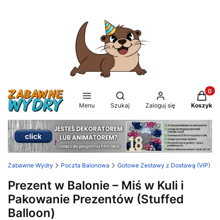
Produkt
Otwórz wyszukiwarkę
Menu
Szukaj
Zaloguj się
Koszyk
Zabawne Wydry
Poczta Balonowa
Gotowe Zestawy z Dostawą (VIP)
Prezent w Balonie – Miś w Kuli i
Pakowanie Prezentów (Stuffed
Balloon)