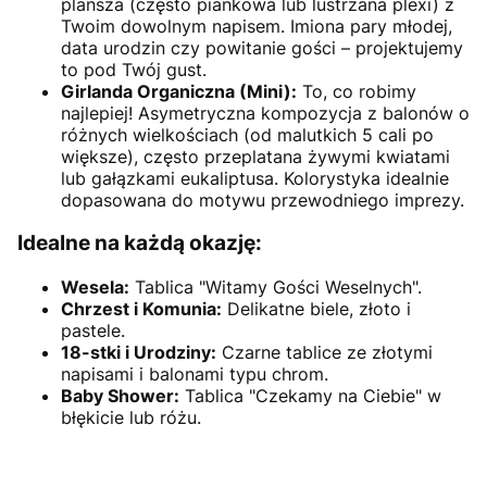
plansza (często piankowa lub lustrzana plexi) z
Twoim dowolnym napisem. Imiona pary młodej,
data urodzin czy powitanie gości – projektujemy
to pod Twój gust.
Girlanda Organiczna (Mini):
To, co robimy
najlepiej! Asymetryczna kompozycja z balonów o
różnych wielkościach (od malutkich 5 cali po
większe), często przeplatana żywymi kwiatami
lub gałązkami eukaliptusa. Kolorystyka idealnie
dopasowana do motywu przewodniego imprezy.
Idealne na każdą okazję:
Wesela:
Tablica "Witamy Gości Weselnych".
Chrzest i Komunia:
Delikatne biele, złoto i
pastele.
18-stki i Urodziny:
Czarne tablice ze złotymi
napisami i balonami typu chrom.
Baby Shower:
Tablica "Czekamy na Ciebie" w
błękicie lub różu.