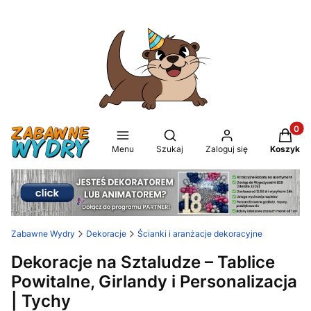
Produkt
Otwórz wyszukiwarkę
Menu
Szukaj
Zaloguj się
Koszyk
Zabawne Wydry
Dekoracje
Ścianki i aranżacje dekoracyjne
Dekoracje na Sztaludze – Tablice
Powitalne, Girlandy i Personalizacja
| Tychy