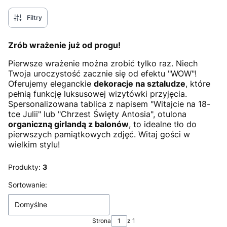
Filtry
Zrób wrażenie już od progu!
Pierwsze wrażenie można zrobić tylko raz. Niech
Twoja uroczystość zacznie się od efektu "WOW"!
Oferujemy eleganckie
dekoracje na sztaludze
, które
pełnią funkcję luksusowej wizytówki przyjęcia.
Spersonalizowana tablica z napisem "Witajcie na 18-
tce Julii" lub "Chrzest Święty Antosia", otulona
organiczną girlandą z balonów
, to idealne tło do
pierwszych pamiątkowych zdjęć. Witaj gości w
wielkim stylu!
Produkty:
3
Lista produktów
Sortowanie:
Domyślne
Strona
z 1