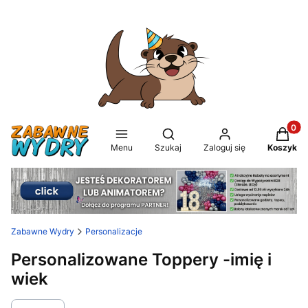
Produkt
Otwórz wyszukiwarkę
Menu
Szukaj
Zaloguj się
Koszyk
Zabawne Wydry
Personalizacje
Personalizowane Toppery -imię i
wiek