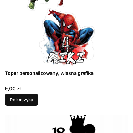
Toper personalizowany, własna grafika
Cena
9,00 zł
Do koszyka