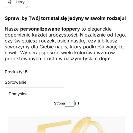
Filtry
Spraw, by Twój tort stał się jedyny w swoim rodzaju!
Nasze
personalizowane toppery
to eleganckie
dopełnienie każdej uroczystości. Niezależnie od tego,
czy świętujesz roczek, osiemnastkę, czy jubileusz –
stworzymy dla Ciebie napis, który podkreśli wagę tej
chwili. Wybieraj spośród wielu kolorów i wzorów
projektowanych prosto w naszym tyskim dojo!
Produkty:
5
Lista produktów
Sortowanie:
Domyślne
Strona
z 1