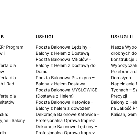
2B
USŁUGI
USŁUGI II
ER: Program
Poczta Balonowa Lędziny –
Nasza Wypoż
w i
Balony z Helem z Dostawą
drobnych do
Poczta Balonowa Mikołów –
konstrukcje 
erta dla
Balony z Helem z Dostawą do
Wypożyczaln
ów
Domu
Przebrania dl
erta dla
Poczta Balonowa Pszczyna –
Dorosłych
h i Rad
Balony z Helem Dostawa
Napełnianie
Poczta Balonowa MYSŁOWICE
Tychach – Sz
erta dla
(Dostawa z Helem)
Precyzji
mitetów
Poczta Balonowa Katowice –
Balony z He
Balony z helem z dowozem
na Jakość Pr
ska:
Dekoracje Balonowe Katowice –
Kalisan, Gem
yjne i Salony
Profesjonalna Oprawa Imprez
Dekoracje Balonowe Lędziny –
dla
Profesjonalna Oprawa Imprez