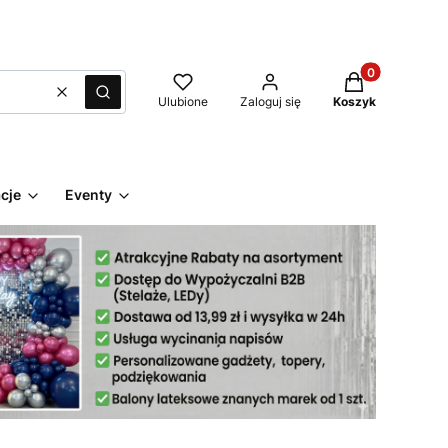
Produkty w kos
Wyczyść
Szukaj
Ulubione
Zaloguj się
Koszyk
cje
Eventy