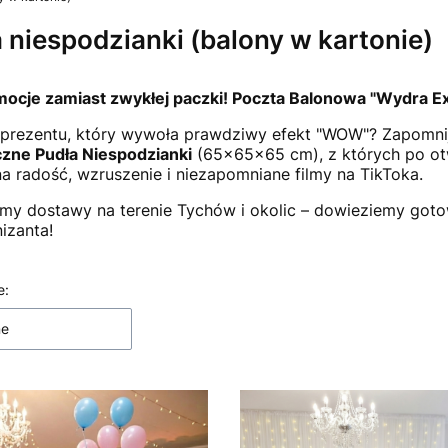
 niespodzianki (balony w kartonie)
mocje zamiast zwykłej paczki! Poczta Balonowa "Wydra E
prezentu, który wywoła prawdziwy efekt "WOW"? Zapomnij
zne Pudła Niespodzianki
(65x65x65 cm), z których po otw
na radość, wzruszenie i niezapomniane filmy na TikToka.
emy dostawy na terenie Tychów i okolic – dowieziemy got
nizanta!
 produktów
e:
ne