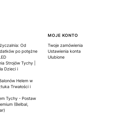
MOJE KONTO
yczalnia: Od
Twoje zamówienia
datków po potężne
Ustawienia konta
LED
Ulubione
ia Strojów Tychy |
a Dzieci i
 Balonów Helem w
tuka Trwałości i
lem Tychy - Postaw
emium (Belbal,
ar)