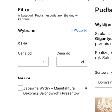
Pudła
Filtry
w kategorii: Pudła niespodzianki (balony w
kartonie)
Wyślij e
Wybrane
Wyczyść
Szukasz 
Gigantyc
przepis 
CENA
Realizuj
Cena od
Cena do
rąk Sole
zł
zł
Lista
Sortowani
MARKA
Domyśl
Marka
4
Zabawne Wydry – Manufaktura
Dekoracji Balonowych i Prezentów