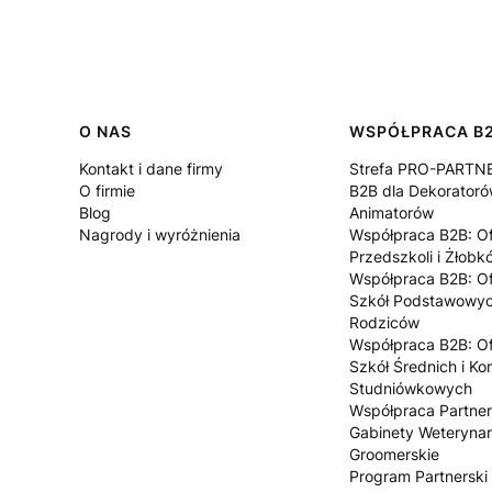
Linki w stopce
O NAS
WSPÓŁPRACA B
Kontakt i dane firmy
Strefa PRO-PARTN
O firmie
B2B dla Dekoratoró
Blog
Animatorów
Nagrody i wyróżnienia
Współpraca B2B: Of
Przedszkoli i Żłobk
Współpraca B2B: Of
Szkół Podstawowyc
Rodziców
Współpraca B2B: Of
Szkół Średnich i Ko
Studniówkowych
Współpraca Partner
Gabinety Weterynar
Groomerskie
Program Partnerski 