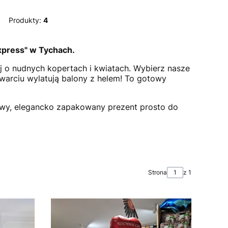
Produkty:
4
xpress" w Tychach.
 o nudnych kopertach i kwiatach. Wybierz nasze
arciu wylatują balony z helem! To gotowy
owy, elegancko zapakowany prezent prosto do
Strona
z 1