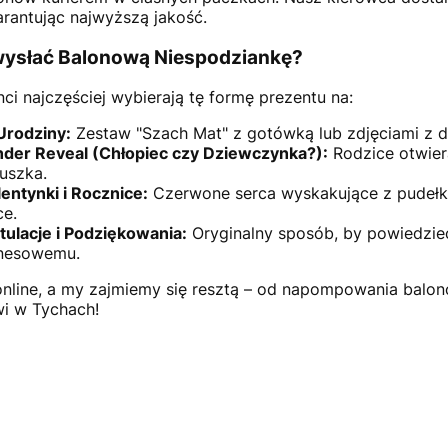
rantując najwyższą jakość.
wysłać Balonową Niespodziankę?
nci najczęściej wybierają tę formę prezentu na:
Urodziny:
Zestaw "Szach Mat" z gotówką lub zdjęciami z dz
der Reveal (Chłopiec czy Dziewczynka?):
Rodzice otwier
uszka.
entynki i Rocznice:
Czerwone serca wyskakujące z pudełka
ce.
tulacje i Podziękowania:
Oryginalny sposób, by powiedzieć
nesowemu.
line, a my zajmiemy się resztą – od napompowania balon
i w Tychach!