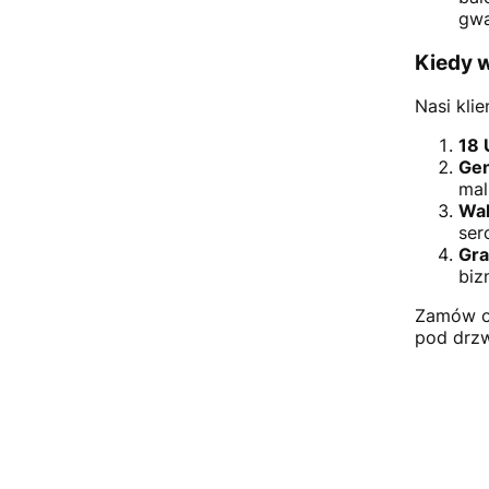
gwa
Kiedy 
Nasi klie
18 
Gen
mal
Wal
ser
Gra
biz
Zamów on
pod drzw