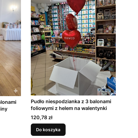
Pudło niespodzianka z 3 balonami
alonami
foliowymi z helem na walentynki
iny
Cena
120,78 zł
Do koszyka