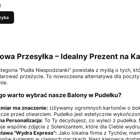
ł
zyka
owa Przesyłka – Idealny Prezent na K
tegoria "Pudła Niespodzianki" powstała z myślą o tych, kt
arować przeżycie. To nowoczesna alternatywa dla poczty k
mie.
go warto wybrać nasze Balony w Pudełku?
miar ma znaczenie:
Używamy ogromnych kartonów o boku 
zcze przed otwarciem. Pudełko jest estetycznie wykończon
na Personalizacja:
To Ty decydujesz, co wyleci z pudełka.
je wspólne zdjęcia z Solenizantem, które dla Ciebie wydruk
tawa "Wydra Express":
Jako lokalna firma z Tychów, mam
onów kurierem w ciasnych paczkach. Nasz kierowca dostarc