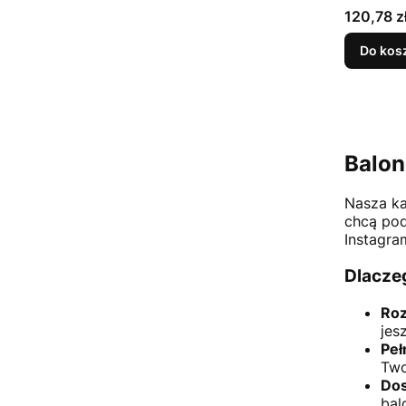
Cena
120,78 z
Do kos
Balon
Nasza ka
chcą pod
Instagra
Dlacze
Roz
jes
Peł
Two
Dos
bal