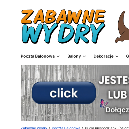
Poczta Balonowa
Balony
Dekoracje
G
Zabawne Wydry
Poczta Balonowa
Pudła niespodzianki (balon