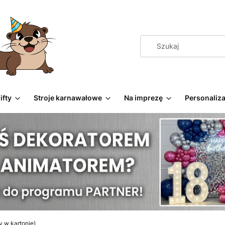
ifty
Stroje karnawałowe
Na imprezę
Personaliza
y w kartonie)