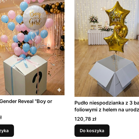
Gender Reveal "Boy or
Pudło niespodzianka z 3 b
foliowymi z helem na urodz
ł
Cena
120,78 zł
zyka
Do koszyka