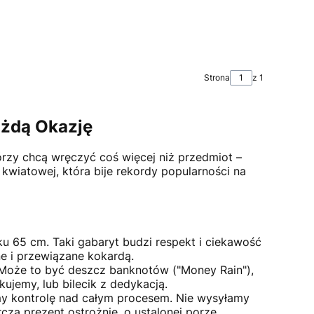
Strona
z 1
ażdą Okazję
órzy chcą wręczyć coś więcej niż przedmiot –
wiatowej, która bije rekordy popularności na
65 cm. Taki gabaryt budzi respekt i ciekawość
e i przewiązane kokardą.
 Może to być deszcz banknotów ("Money Rain"),
ujemy, lub bilecik z dedykacją.
y kontrolę nad całym procesem. Nie wysyłamy
za prezent ostrożnie, o ustalonej porze,