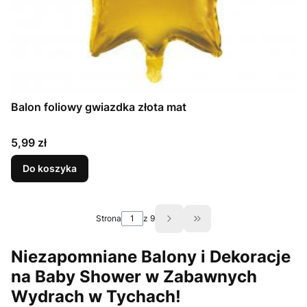
Balon foliowy gwiazdka złota mat
Cena
5,99 zł
Do koszyka
Strona
z 9
Przejdź do ostatniej st
Niezapomniane Balony i Dekoracje
na Baby Shower w Zabawnych
Wydrach w Tychach!