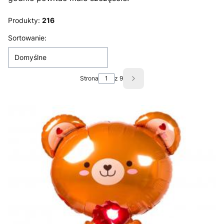
Produkty:
216
Lista produktów
Sortowanie:
Domyślne
Strona
z 9
Następne produkty