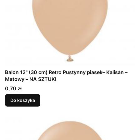
Balon 12" (30 cm) Retro Pustynny piasek– Kalisan –
Matowy – NA SZTUKI
Cena
0,70 zł
Do koszyka