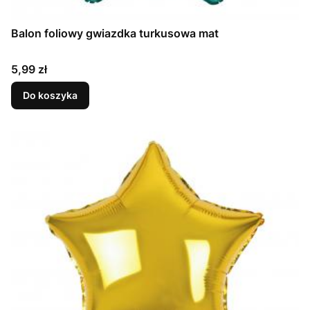
Balon foliowy gwiazdka turkusowa mat
Cena
5,99 zł
Do koszyka