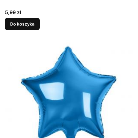
Cena
5,99 zł
Do koszyka