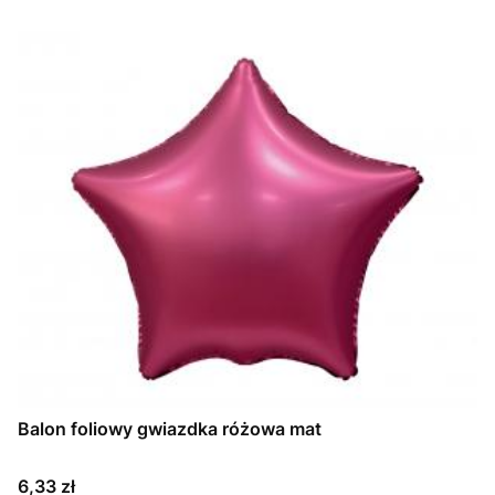
Balon foliowy gwiazdka różowa mat
Cena
6,33 zł