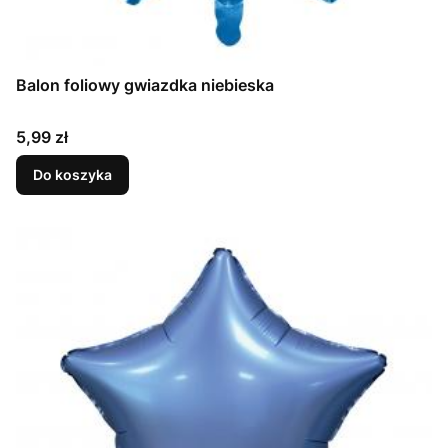
Balon foliowy gwiazdka niebieska
Cena
5,99 zł
Do koszyka