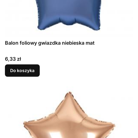
Balon foliowy gwiazdka niebieska mat
Cena
6,33 zł
Do koszyka