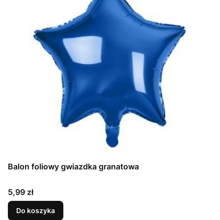
Balon foliowy gwiazdka granatowa
Cena
5,99 zł
Do koszyka