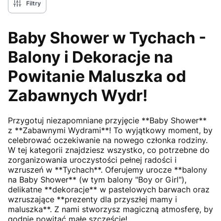
Filtry
Baby Shower w Tychach -
Balony i Dekoracje na
Powitanie Maluszka od
Zabawnych Wydr!
Przygotuj niezapomniane przyjęcie **Baby Shower**
z **Zabawnymi Wydrami**! To wyjątkowy moment, by
celebrować oczekiwanie na nowego członka rodziny.
W tej kategorii znajdziesz wszystko, co potrzebne do
zorganizowania uroczystości pełnej radości i
wzruszeń w **Tychach**. Oferujemy urocze **balony
na Baby Shower** (w tym balony "Boy or Girl"),
delikatne **dekoracje** w pastelowych barwach oraz
wzruszające **prezenty dla przyszłej mamy i
maluszka**. Z nami stworzysz magiczną atmosferę, by
godnie powitać małe szczęście!