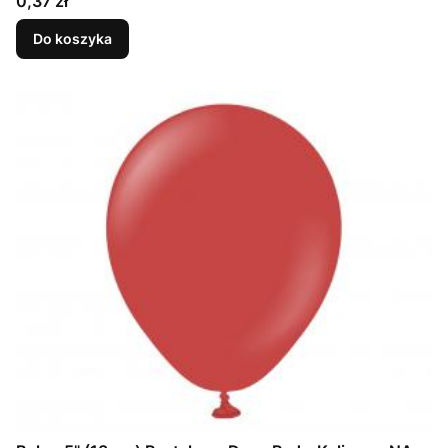
Cena
0,37 zł
Do koszyka