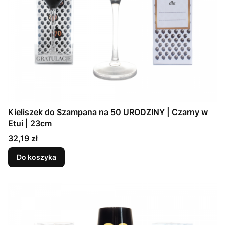
Kieliszek do Szampana na 50 URODZINY | Czarny w
Etui | 23cm
Cena
32,19 zł
Do koszyka