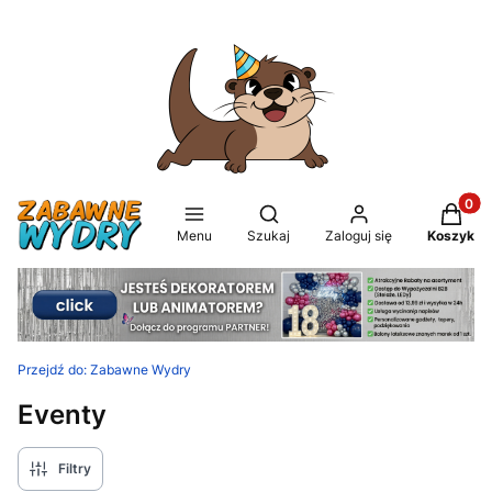
Produkt
Otwórz wyszukiwarkę
Menu
Szukaj
Zaloguj się
Koszyk
Przejdź do:
Zabawne Wydry
Eventy
Filtry