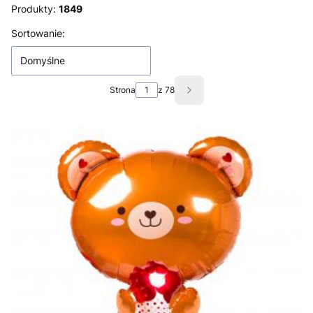
Produkty:
1849
Lista produktów
Sortowanie:
Domyślne
Strona
z 78
Następne produkty