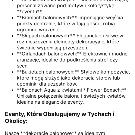
personalizowane pod motyw i kolorystykę
**eventu**.
**Bramach balonowych:** Imponujące wejścia i
punkty centralne, które witają gości i robią
ogromne wrażenie.
**Słupach balonowych:** Eleganckie i łatwe w
rozmieszczeniu elementy dekoracyjne, które
świetnie wypełniają przestrzeń.
**Girlandach balonowych:** Efektowne i modne
aranżacje, idealne do podkreślenia stref czy
scen.
**Bukietach balonowych:** Stylowe kompozycje,
które mogą służyć jako dekoracja stołów lub
upominki dla uczestników.
**Balonach Aqua z kwiatami / Flower Boxach:**
Unikalne połączenie balonu i świeżych kwiatów,
idealne na eleganckie eventy.
Eventy, Które Obsługujemy w Tychach i
Okolicy:
Nasze **dekoracje balonowe** są idealnym