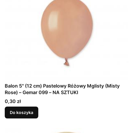
Balon 5" (12 cm) Pastelowy Różowy Mglisty (Misty
Rose) – Gemar 099 – NA SZTUKI
Cena
0,30 zł
Do koszyka