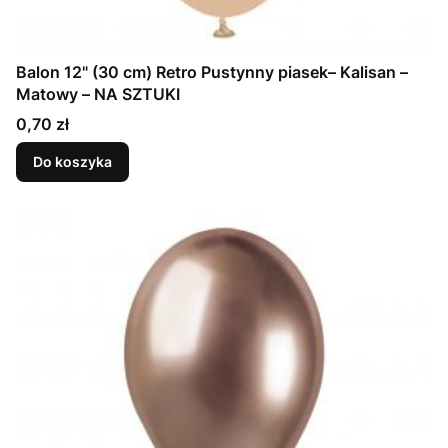
Balon 12" (30 cm) Retro Pustynny piasek– Kalisan –
Matowy – NA SZTUKI
Cena
0,70 zł
Do koszyka