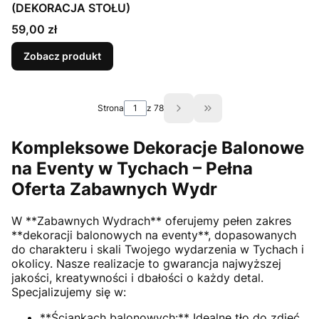
(DEKORACJA STOŁU)
Cena
59,00 zł
Zobacz produkt
Strona
z 78
Przejdź do ostatniej s
Kompleksowe Dekoracje Balonowe
na Eventy w Tychach – Pełna
Oferta Zabawnych Wydr
W **Zabawnych Wydrach** oferujemy pełen zakres
**dekoracji balonowych na eventy**, dopasowanych
do charakteru i skali Twojego wydarzenia w Tychach i
okolicy. Nasze realizacje to gwarancja najwyższej
jakości, kreatywności i dbałości o każdy detal.
Specjalizujemy się w:
**Ściankach balonowych:** Idealne tło do zdjęć,