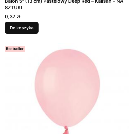
Balon 5" (13 cm) Pastelowy Deep Red – Kalisan – NA
SZTUKI
Cena
0,37 zł
Do koszyka
Bestseller