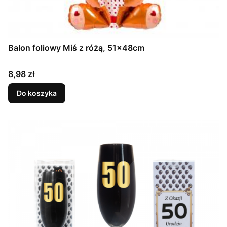
Balon foliowy Miś z różą, 51x48cm
Cena
8,98 zł
Do koszyka