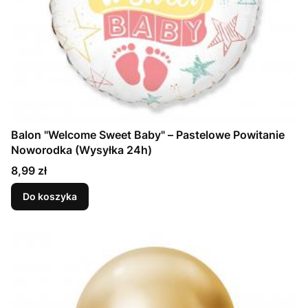
Balon "Welcome Sweet Baby" – Pastelowe Powitanie
Noworodka (Wysyłka 24h)
Cena
8,99 zł
Do koszyka