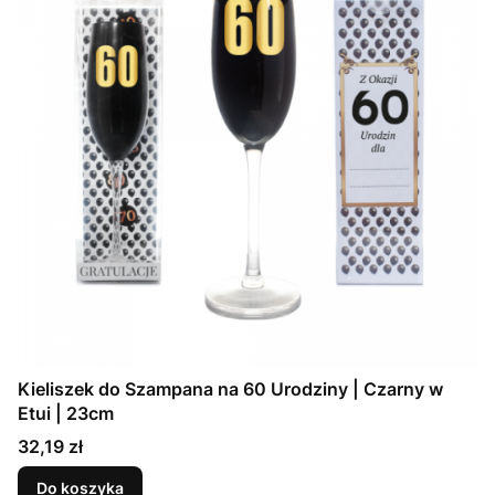
Kieliszek do Szampana na 60 Urodziny | Czarny w
Etui | 23cm
Cena
32,19 zł
Do koszyka