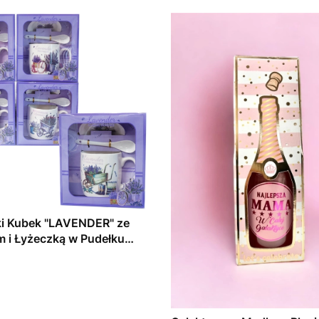
ki Kubek "LAVENDER" ze
 i Łyżeczką w Pudełku
Mix) | Zabawne Wydry