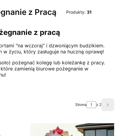
egnanie z Pracą
Produkty:
31
żegnanie z pracą
ortami "na wczoraj" i dzwoniącym budzikiem.
h w życiu, który zasługuje na huczną oprawę!
esoło) pożegnać kolegę lub koleżankę z pracy.
, które zamienią biurowe pożegnanie w
hu!
Strona
z 2
Następne pro