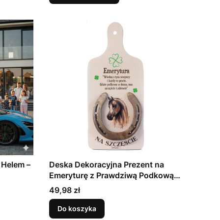
z Helem –
Deska Dekoracyjna Prezent na
Emeryturę z Prawdziwą Podkową
Na Szczęście
Cena
49,98 zł
Do koszyka