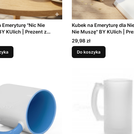
 Emeryturę "Nic Nie
Kubek na Emeryturę dla Ni
Y KUlich | Prezent z
Nie Muszę" BY KUlich | Pre
ami
Życzeniami
Cena
29,98 zł
zyka
Do koszyka