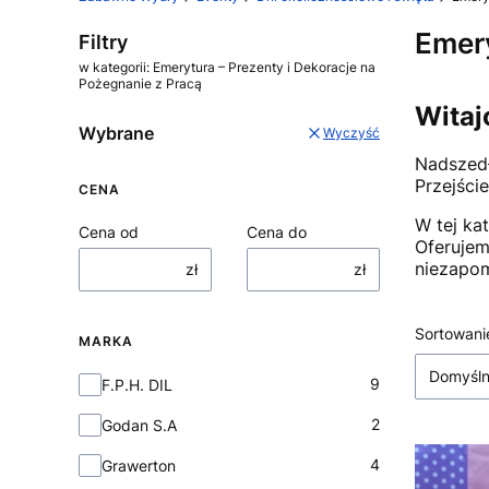
Emery
Filtry
w kategorii: Emerytura – Prezenty i Dekoracje na
Pożegnanie z Pracą
Witaj
Wybrane
Wyczyść
Nadszedł
Przejści
CENA
W tej ka
Cena od
Cena do
Oferuje
niezapom
zł
zł
Lista
Sortowani
MARKA
Domyśl
Marka
9
F.P.H. DIL
2
Godan S.A
4
Grawerton