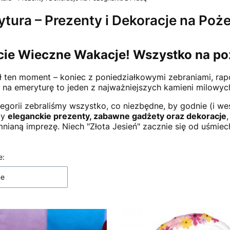
tura – Prezenty i Dekoracje na Poż
cie Wieczne Wakacje! Wszystko na po
 ten moment – koniec z poniedziałkowymi zebraniami, rap
e na emeryturę to jeden z najważniejszych kamieni milowyc
tegorii zebraliśmy wszystko, co niezbędne, by godnie (i w
my
eleganckie prezenty, zabawne gadżety oraz dekoracje
nianą imprezę. Niech "Złota Jesień" zacznie się od uśmiec
 produktów
e:
ne