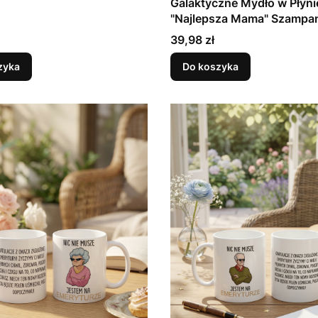
Galaktyczne Mydło w Płyni
"Najlepsza Mama" Szampan
Cena
39,98 zł
zyka
Do koszyka