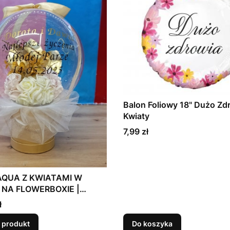
Balon Foliowy 18" Dużo Zd
Kwiaty
Cena
7,99 zł
AQUA Z KWIATAMI W
NA FLOWERBOXIE |
T ŚLUBNYU (DOUBLE
ł
)
 produkt
Do koszyka