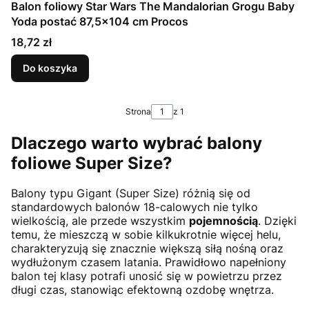
Balon foliowy Star Wars The Mandalorian Grogu Baby
Yoda postać 87,5x104 cm Procos
Cena
18,72 zł
Do koszyka
Strona
z 1
Dlaczego warto wybrać balony
foliowe Super Size?
Balony typu Gigant (Super Size) różnią się od
standardowych balonów 18-calowych nie tylko
wielkością, ale przede wszystkim
pojemnością
. Dzięki
temu, że mieszczą w sobie kilkukrotnie więcej helu,
charakteryzują się znacznie większą siłą nośną oraz
wydłużonym czasem latania. Prawidłowo napełniony
balon tej klasy potrafi unosić się w powietrzu przez
długi czas, stanowiąc efektowną ozdobę wnętrza.