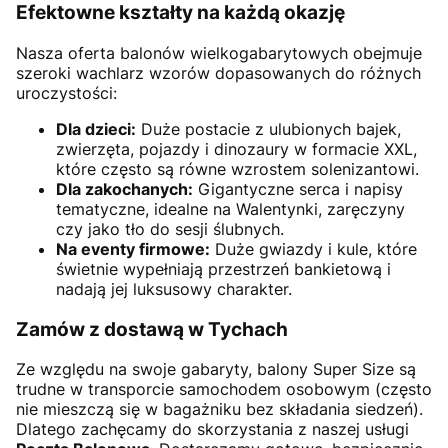
Efektowne kształty na każdą okazję
Nasza oferta balonów wielkogabarytowych obejmuje
szeroki wachlarz wzorów dopasowanych do różnych
uroczystości:
Dla dzieci:
Duże postacie z ulubionych bajek,
zwierzęta, pojazdy i dinozaury w formacie XXL,
które często są równe wzrostem solenizantowi.
Dla zakochanych:
Gigantyczne serca i napisy
tematyczne, idealne na Walentynki, zaręczyny
czy jako tło do sesji ślubnych.
Na eventy firmowe:
Duże gwiazdy i kule, które
świetnie wypełniają przestrzeń bankietową i
nadają jej luksusowy charakter.
Zamów z dostawą w Tychach
Ze względu na swoje gabaryty, balony Super Size są
trudne w transporcie samochodem osobowym (często
nie mieszczą się w bagażniku bez składania siedzeń).
Dlatego zachęcamy do skorzystania z naszej usługi