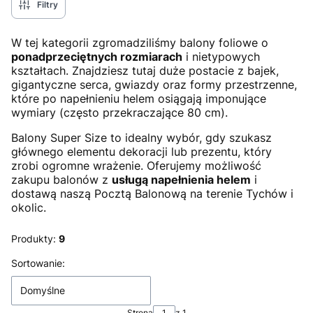
Filtry
W tej kategorii zgromadziliśmy balony foliowe o
ponadprzeciętnych rozmiarach
i nietypowych
kształtach. Znajdziesz tutaj duże postacie z bajek,
gigantyczne serca, gwiazdy oraz formy przestrzenne,
które po napełnieniu helem osiągają imponujące
wymiary (często przekraczające 80 cm).
Balony Super Size to idealny wybór, gdy szukasz
głównego elementu dekoracji lub prezentu, który
zrobi ogromne wrażenie. Oferujemy możliwość
zakupu balonów z
usługą napełnienia helem
i
dostawą naszą Pocztą Balonową na terenie Tychów i
okolic.
Produkty:
9
Lista produktów
Sortowanie:
Domyślne
Strona
z 1