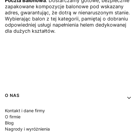
Poczta Balonowa
. Dostarczamy gotowe, bezpiecznie
zapakowane kompozycje balonowe pod wskazany
adres, gwarantując, że dotrą w nienaruszonym stanie.
Wybierając balon z tej kategorii, pamiętaj o dobraniu
odpowiedniej usługi napełnienia helem dedykowanej
dla dużych kształtów.
Linki w stopce
O NAS
Kontakt i dane firmy
O firmie
Blog
Nagrody i wyróżnienia