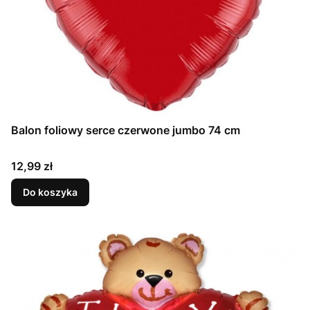
Balon foliowy serce czerwone jumbo 74 cm
Cena
12,99 zł
Do koszyka