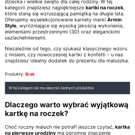
dziecka i wielkie święto dla całej rodziny. W tej
kategorii znajdziesz najpiękniejsze
kartki na roczek
,
które staną się wzruszającą pamiątką na długie lata.
Oferujemy wyselekcjonowane karnety marki
Armin
Style
, wyróżniające się wysoką jakością wykonania,
elementami przestrzennymi (3D) oraz eleganckimi
uszlachetnieniami.
Niezależnie od tego, czy szukasz klasycznego wzoru
z misiem, czy nowoczesnej kartki z konfetti – u nas
znajdziesz idealny dodatek do prezentu dla maluszka.
Produkty:
Brak
Lista produktów
W tej kategorii nie ma obecnie żadnych produktów
Dlaczego warto wybrać wyjątkową
kartkę na roczek?
Choć roczny maluch nie potrafi jeszcze czytać,
kartka
na pierwsze urodziny
ma ogromne znaczenie