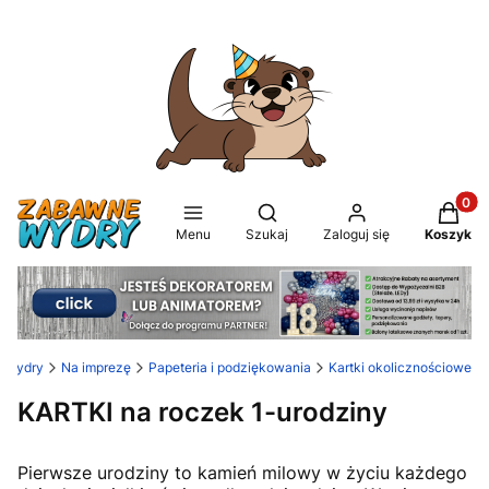
Produkt
Otwórz wyszukiwarkę
Menu
Szukaj
Zaloguj się
Koszyk
 Wydry
Na imprezę
Papeteria i podziękowania
Kartki okolicznościowe
KARTKI na roczek 1-urodziny
Pierwsze urodziny to kamień milowy w życiu każdego