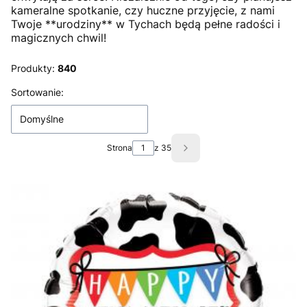
kameralne spotkanie, czy huczne przyjęcie, z nami
Twoje **urodziny** w Tychach będą pełne radości i
magicznych chwil!
Produkty:
840
Lista produktów
Sortowanie:
Domyślne
Strona
z 35
Następne produkty