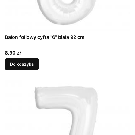
Balon foliowy cyfra "6" biała 92 cm
Cena
8,90 zł
Do koszyka