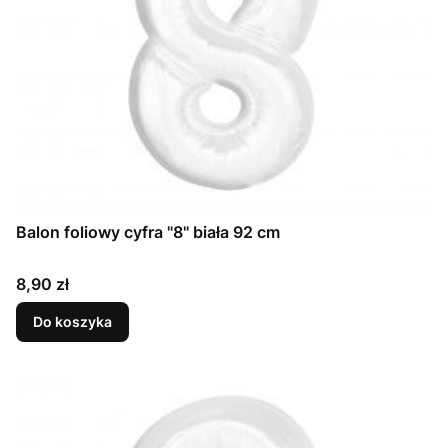
Balon foliowy cyfra "8" biała 92 cm
Cena
8,90 zł
Do koszyka