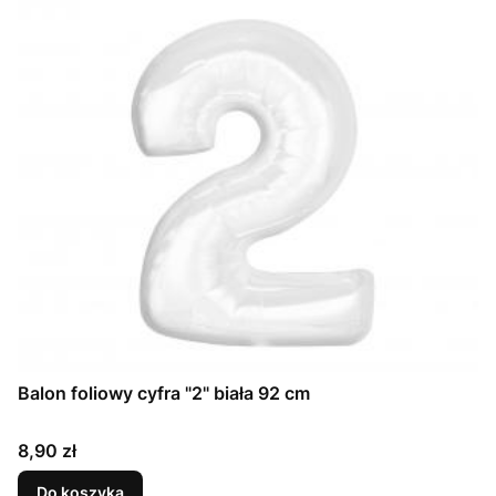
Balon foliowy cyfra "2" biała 92 cm
Cena
8,90 zł
Do koszyka