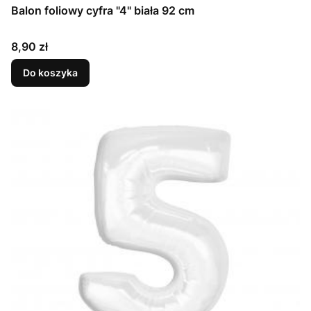
Balon foliowy cyfra "4" biała 92 cm
Cena
8,90 zł
Do koszyka