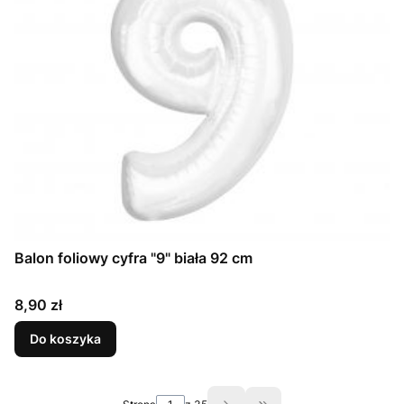
Balon foliowy cyfra "9" biała 92 cm
Cena
8,90 zł
Do koszyka