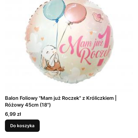
Balon Foliowy "Mam już Roczek" z Króliczkiem |
Różowy 45cm (18")
Cena
6,99 zł
Do koszyka