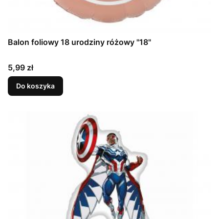
Balon foliowy 18 urodziny różowy ''18"
Cena
5,99 zł
Do koszyka