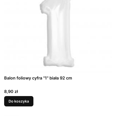
Balon foliowy cyfra "1" biała 92 cm
Cena
8,90 zł
Do koszyka