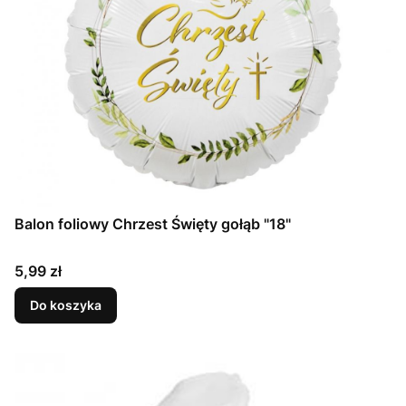
Balon foliowy Chrzest Święty gołąb "18"
Cena
5,99 zł
Do koszyka