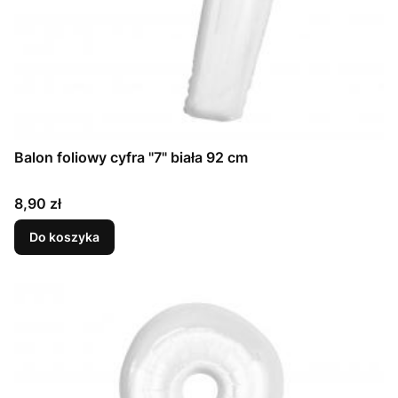
Balon foliowy cyfra "7" biała 92 cm
Cena
8,90 zł
Do koszyka