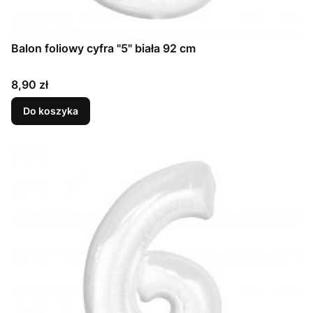
Balon foliowy cyfra "5" biała 92 cm
Cena
8,90 zł
Do koszyka