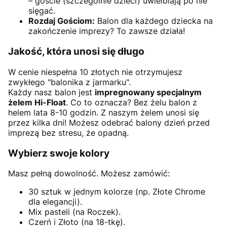
– goście (szczególnie dzieci) uwielbiają po nie
sięgać.
Rozdaj Gościom:
Balon dla każdego dziecka na
zakończenie imprezy? To zawsze działa!
Jakość, która unosi się długo
W cenie niespełna 10 złotych nie otrzymujesz
zwykłego "balonika z jarmarku".
Każdy nasz balon jest
impregnowany specjalnym
żelem Hi-Float
. Co to oznacza? Bez żelu balon z
helem lata 8-10 godzin. Z naszym żelem unosi się
przez kilka dni! Możesz odebrać balony dzień przed
imprezą bez stresu, że opadną.
Wybierz swoje kolory
Masz pełną dowolność. Możesz zamówić:
30 sztuk w jednym kolorze (np. Złote Chrome
dla elegancji).
Mix pasteli (na Roczek).
Czerń i Złoto (na 18-tkę).