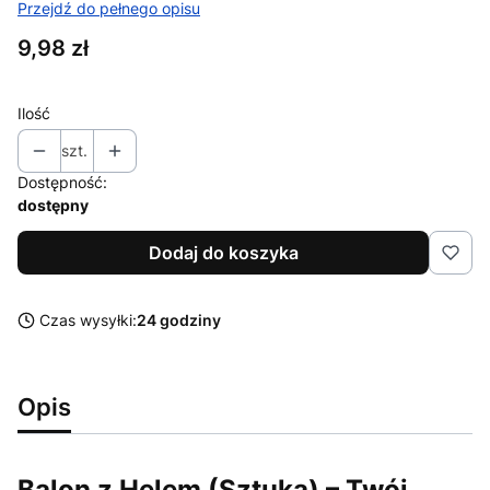
Przejdź do pełnego opisu
Cena
9,98 zł
Ilość
szt.
Dostępność:
dostępny
Dodaj do koszyka
Czas wysyłki:
24 godziny
Opis
Balon z Helem (Sztuka) – Twój