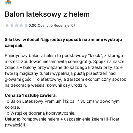
Balon lateksowy z helem
0.00
(Oceny: 0 Recenzje: 0)
Siła tkwi w ilości! Najprostszy sposób na zmianę wystroju
całej sali.
Pojedynczy balon z helem to podstawowy "klock", z którego
możesz zbudować niesamowitą scenografię. Spójrz na nasze
zdjęcia – balony przywiązane do każdego krzesła przy stole
tworzą magiczny tunel i wypełniają pustą przestrzeń nad
głowami gości. To efektowny, a zarazem ekonomiczny sposób
na dekorację wesela, komunii czy urodzin.
Cena za 1 sztukę zawiera:
1x Balon Lateksowy Premium (12 cali / 30 cm) w dowolnym
kolorze.
1x Wstążkę dobraną kolorystycznie.
Usługę:
Pompowanie helem + uszczelnienie żelem Hi-Float
(trwałość!).