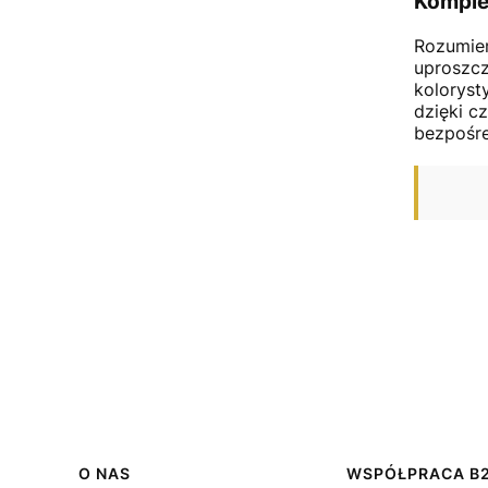
Komple
Rozumiem
uproszcz
koloryst
dzięki c
bezpośre
Linki w stopce
O NAS
WSPÓŁPRACA B