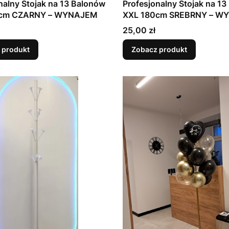
nalny Stojak na 13 Balonów
Profesjonalny Stojak na 1
0cm CZARNY – WYNAJEM
XXL 180cm SREBRNY – W
Cena
25,00 zł
 produkt
Zobacz produkt