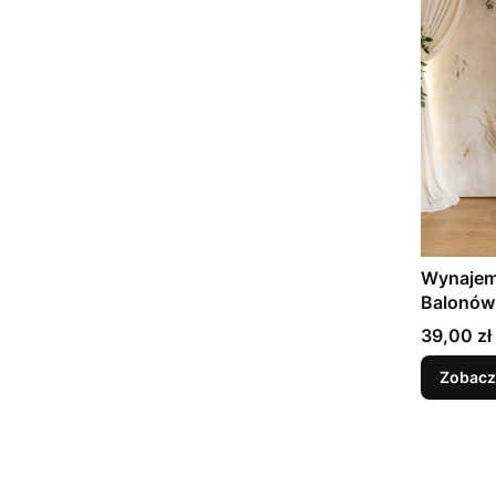
Wynajem
Balonów
Cena
39,00 zł
Zobacz