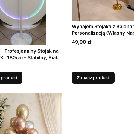
Wynajem Stojaka z Balonam
Personalizacją (Własny Nap
Logo)
Cena
49,00 zł
- Profesjonalny Stojak na
XL 180cm – Stabilny, Biały,
alonów
 produkt
Zobacz produkt