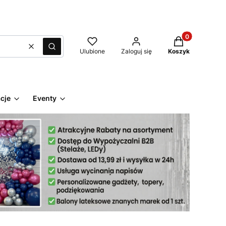
Produkty w kos
Wyczyść
Szukaj
Ulubione
Zaloguj się
Koszyk
cje
Eventy