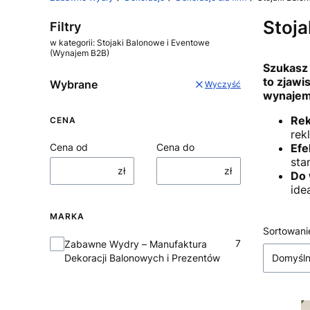
Stoj
Filtry
w kategorii: Stojaki Balonowe i Eventowe
(Wynajem B2B)
Szukasz 
to zjaw
Wybrane
Wyczyść
wynajem
Rek
CENA
rek
Cena od
Cena do
Efe
sta
zł
zł
Do 
ide
MARKA
Lista
Sortowani
Marka
7
Zabawne Wydry – Manufaktura
Dekoracji Balonowych i Prezentów
Domyśl