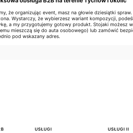
ksowa obsługa B2B na terenie Tychów i okolic
y, że organizując event, masz na głowie dziesiątki spraw.
ona. Wystarczy, że wybierzesz wariant kompozycji, podeśl
ykę, a my przygotujemy gotowy produkt. Stojaki możesz w
zemu mieszczą się do auta osobowego) lub zamówić bezp
dnio pod wskazany adres.
2B
USŁUGI
USŁUGI II