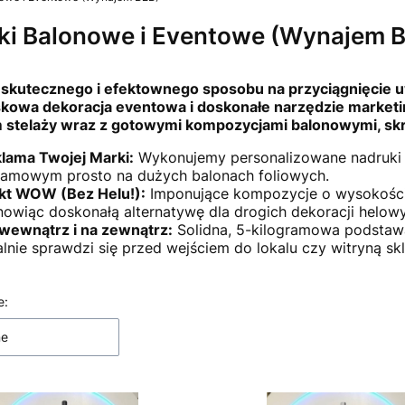
aki Balonowe i Eventowe (Wynajem 
skutecznego i efektownego sposobu na przyciągnięcie u
iskowa dekoracja eventowa i doskonałe narzędzie mark
 stelaży wraz z gotowymi kompozycjami balonowymi, skr
lama Twojej Marki:
Wykonujemy personalizowane nadruki 
lamowym prosto na dużych balonach foliowych.
kt WOW (Bez Helu!):
Imponujące kompozycje o wysokości 
nowiąc doskonałą alternatywę dla drogich dekoracji helow
wewnątrz i na zewnątrz:
Solidna, 5-kilogramowa podstawa
alnie sprawdzi się przed wejściem do lokalu czy witryną s
 produktów
e:
ne