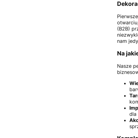
Dekora
Pierwsze
otwarciu
(B2B) pr
niezwykl
nam jedy
Na jak
Nasze pe
biznesow
Wie
bar
Tar
kom
Imp
dla
Akc
spr