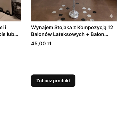
i i
Wynajem Stojaka z Kompozycją 12
is lub
Balonów Lateksowych + Balon
Foliowy z Kolekcji
Cena
45,00 zł
Zobacz produkt