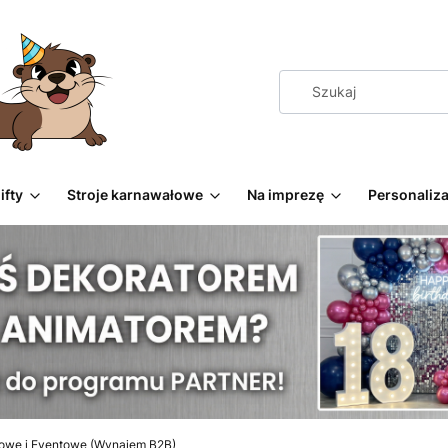
ifty
Stroje karnawałowe
Na imprezę
Personaliza
nowe i Eventowe (Wynajem B2B)