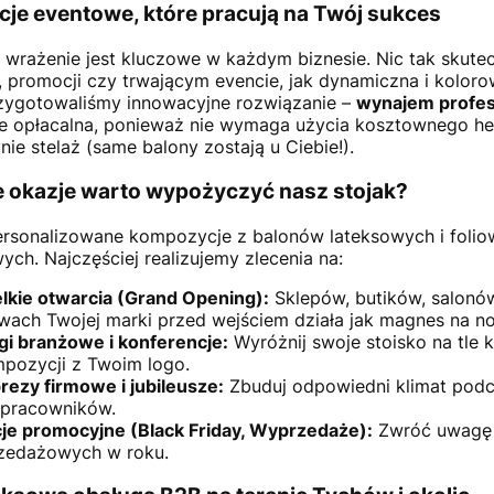
cje eventowe, które pracują na Twój sukces
 wrażenie jest kluczowe w każdym biznesie. Nic tak skut
, promocji czy trwającym evencie, jak dynamiczna i koloro
zygotowaliśmy innowacyjne rozwiązanie –
wynajem profes
e opłacalna, ponieważ nie wymaga użycia kosztownego hel
nie stelaż (same balony zostają u Ciebie!).
ie okazje warto wypożyczyć nasz stojak?
rsonalizowane kompozycje z balonów lateksowych i foliow
ych. Najczęściej realizujemy zlecenia na:
lkie otwarcia (Grand Opening):
Sklepów, butików, salonów
wach Twojej marki przed wejściem działa jak magnes na n
gi branżowe i konferencje:
Wyróżnij swoje stoisko na tle k
pozycji z Twoim logo.
rezy firmowe i jubileusze:
Zbuduj odpowiedni klimat podcz
 pracowników.
je promocyjne (Black Friday, Wyprzedaże):
Zwróć uwagę 
zedażowych w roku.