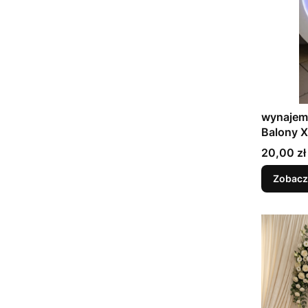
wynajem 
Balony X
na 13 B
Cena
20,00 zł
Zobacz