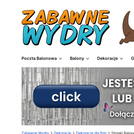
Poczta Balonowa
Balony
Dekoracje
G
Zabawne Wydry
Dekoracje
Dekoracje dla firm
Stojaki Balo