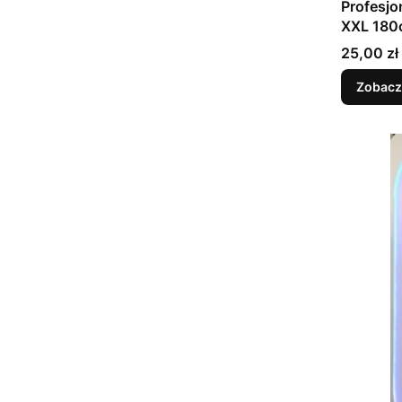
Profesjo
XXL 18
Cena
25,00 zł
Zobacz