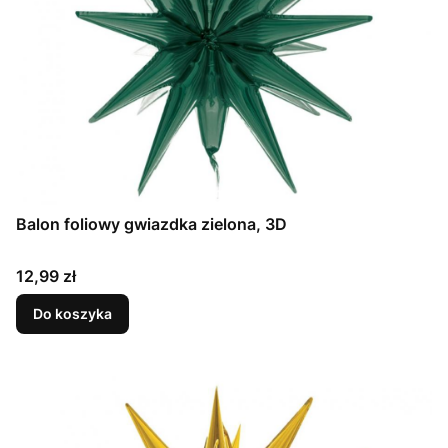
Balon foliowy gwiazdka zielona, 3D
Cena
12,99 zł
Do koszyka