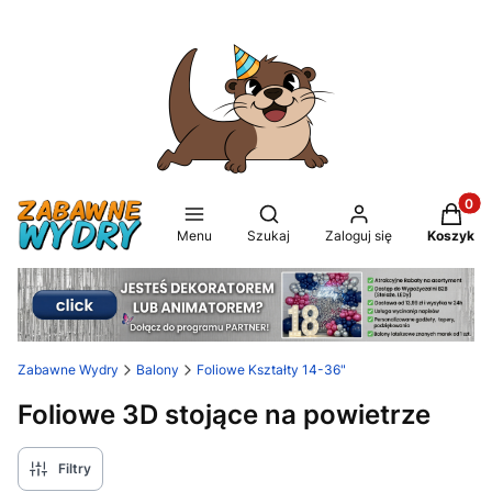
Produkt
Otwórz wyszukiwarkę
Menu
Szukaj
Zaloguj się
Koszyk
Zabawne Wydry
Balony
Foliowe Kształty 14-36"
Foliowe 3D stojące na powietrze
Filtry