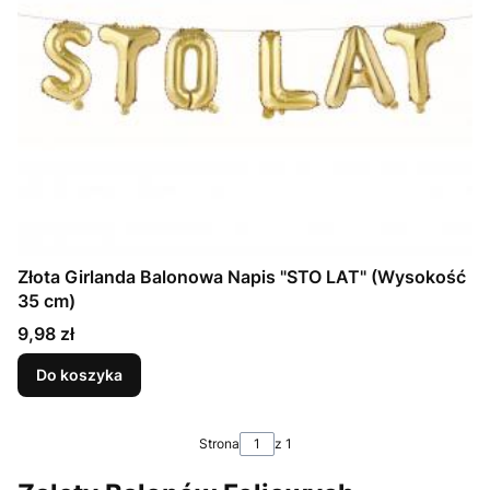
Złota Girlanda Balonowa Napis "STO LAT" (Wysokość
35 cm)
Cena
9,98 zł
Do koszyka
Strona
z 1