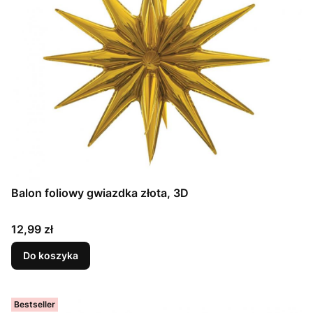
Balon foliowy gwiazdka złota, 3D
Cena
12,99 zł
Do koszyka
Bestseller