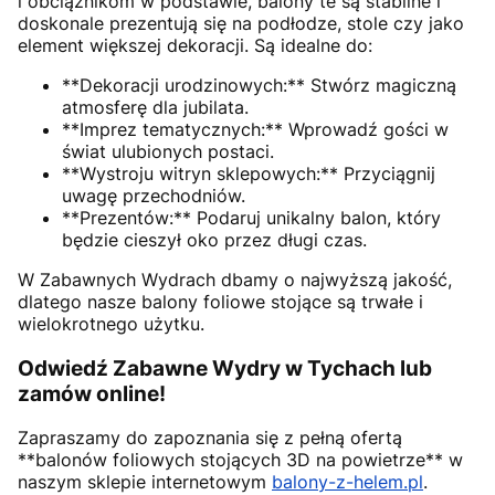
i obciążnikom w podstawie, balony te są stabilne i
doskonale prezentują się na podłodze, stole czy jako
element większej dekoracji. Są idealne do:
**Dekoracji urodzinowych:** Stwórz magiczną
atmosferę dla jubilata.
**Imprez tematycznych:** Wprowadź gości w
świat ulubionych postaci.
**Wystroju witryn sklepowych:** Przyciągnij
uwagę przechodniów.
**Prezentów:** Podaruj unikalny balon, który
będzie cieszył oko przez długi czas.
W Zabawnych Wydrach dbamy o najwyższą jakość,
dlatego nasze balony foliowe stojące są trwałe i
wielokrotnego użytku.
Odwiedź Zabawne Wydry w Tychach lub
zamów online!
Zapraszamy do zapoznania się z pełną ofertą
**balonów foliowych stojących 3D na powietrze** w
naszym sklepie internetowym
balony-z-helem.pl
.