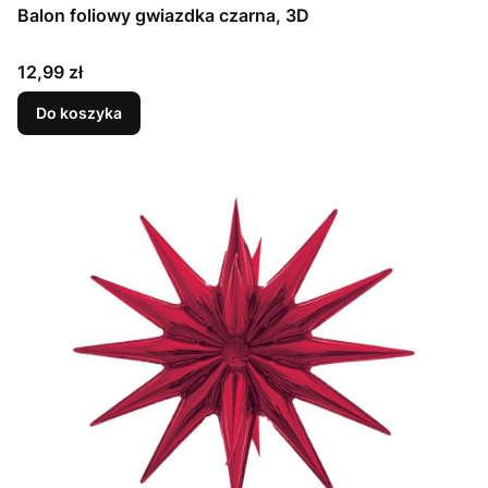
Balon foliowy gwiazdka czarna, 3D
Cena
12,99 zł
Do koszyka