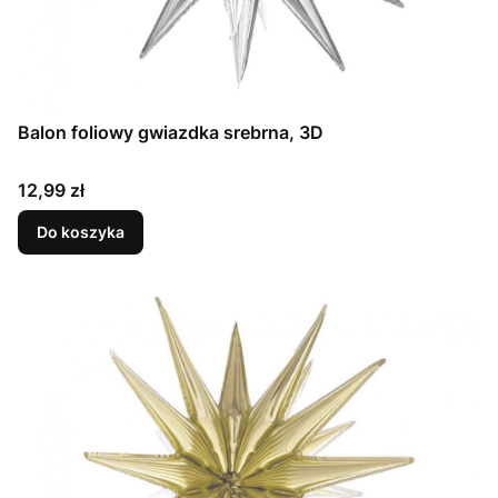
Balon foliowy gwiazdka srebrna, 3D
Cena
12,99 zł
Do koszyka