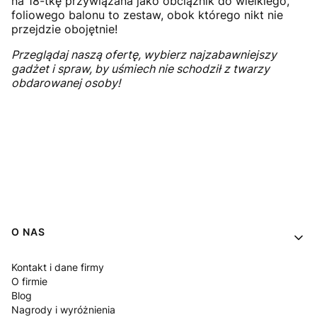
na 18-tkę przywiązana jako obciążnik do wielkiego,
foliowego balonu to zestaw, obok którego nikt nie
przejdzie obojętnie!
Przeglądaj naszą ofertę, wybierz najzabawniejszy
gadżet i spraw, by uśmiech nie schodził z twarzy
obdarowanej osoby!
Linki w stopce
O NAS
Kontakt i dane firmy
O firmie
Blog
Nagrody i wyróżnienia