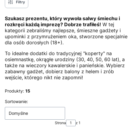
Filtry
Szukasz prezentu, który wywoła salwy śmiechu i
rozkręci każdą imprezę? Dobrze trafiłeś!
W tej
kategorii zebraliśmy najlepsze, śmieszne gadżety i
upominki z przymrużeniem oka, stworzone specjalnie
dla osób dorosłych (18+).
To idealne dodatki do tradycyjnej "koperty" na
osiemnastkę, okrągłe urodziny (30, 40, 50, 60 lat), a
także na wieczory kawalerskie i panieńskie. Wybierz
zabawny gadżet, dobierz balony z helem i zrób
wejście, którego nikt nie zapomni!
Produkty:
15
Lista produktów
Sortowanie:
Domyślne
Strona
z 1