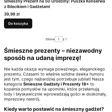
Śmieszny Prezent na 50 Urodziny: Puszka Konserwa
z Bilecikiem i Gadżetami
Cena
39,98 zł
Do koszyka
Strona
z 1
Śmieszne prezenty – niezawodny
sposób na udaną imprezę!
Nie każda okazja wymaga poważnego, eleganckiego
prezentu. Czasami to właśnie solidna dawka humoru
jest tym, czego najbardziej potrzebuje jubilat! Nasza
kategoria
Śmieszne Gadżety i Prezenty 18+
to
kopalnia pomysłów na upominki, które przełamują
lody i błyskawicznie wprowadzają gości w doskonały,
imprezowy nastrój.
Kiedy warto postawić na śmieszny gadżet?