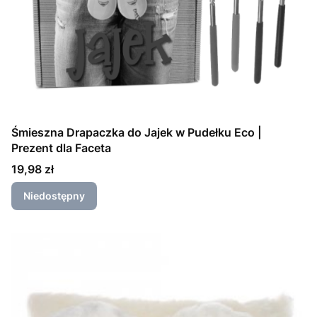
Śmieszna Drapaczka do Jajek w Pudełku Eco |
Prezent dla Faceta
Cena
19,98 zł
Niedostępny