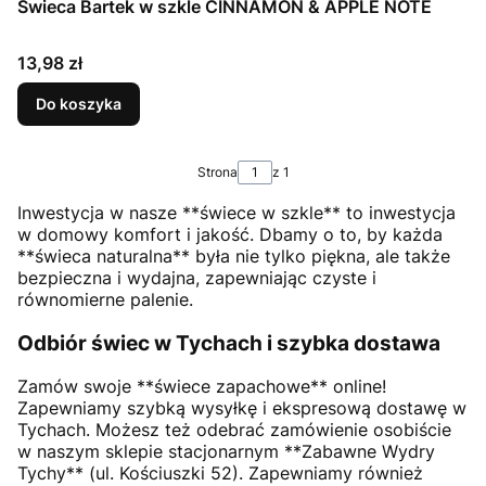
Świeca Bartek w szkle CINNAMON & APPLE NOTE
Cena
13,98 zł
Do koszyka
Strona
z 1
Inwestycja w nasze **świece w szkle** to inwestycja
w domowy komfort i jakość. Dbamy o to, by każda
**świeca naturalna** była nie tylko piękna, ale także
bezpieczna i wydajna, zapewniając czyste i
równomierne palenie.
Odbiór świec w Tychach i szybka dostawa
Zamów swoje **świece zapachowe** online!
Zapewniamy szybką wysyłkę i ekspresową dostawę w
Tychach. Możesz też odebrać zamówienie osobiście
w naszym sklepie stacjonarnym **Zabawne Wydry
Tychy** (ul. Kościuszki 52). Zapewniamy również