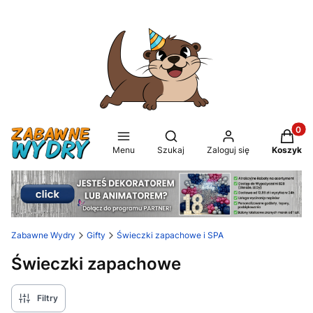
Produkt
Otwórz wyszukiwarkę
Menu
Szukaj
Zaloguj się
Koszyk
Zabawne Wydry
Gifty
Świeczki zapachowe i SPA
Świeczki zapachowe
Filtry