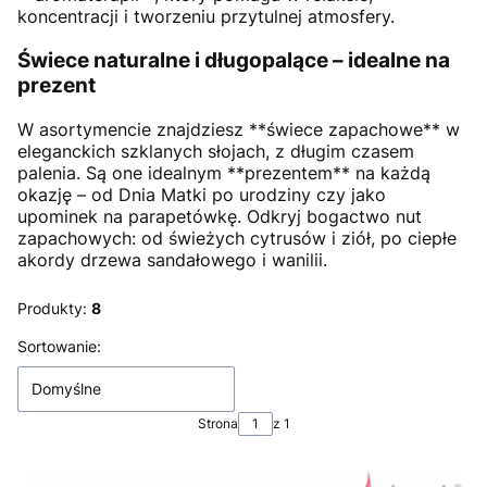
koncentracji i tworzeniu przytulnej atmosfery.
Świece naturalne i długopalące – idealne na
prezent
W asortymencie znajdziesz **świece zapachowe** w
eleganckich szklanych słojach, z długim czasem
palenia. Są one idealnym **prezentem** na każdą
okazję – od Dnia Matki po urodziny czy jako
upominek na parapetówkę. Odkryj bogactwo nut
zapachowych: od świeżych cytrusów i ziół, po ciepłe
akordy drzewa sandałowego i wanilii.
Produkty:
8
Lista produktów
Sortowanie:
Domyślne
Strona
z 1