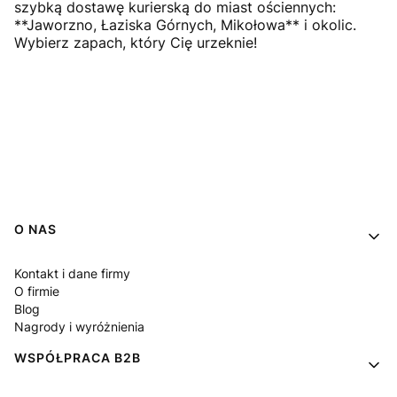
szybką dostawę kurierską do miast ościennych:
**Jaworzno, Łaziska Górnych, Mikołowa** i okolic.
Wybierz zapach, który Cię urzeknie!
Linki w stopce
O NAS
Kontakt i dane firmy
O firmie
Blog
Nagrody i wyróżnienia
WSPÓŁPRACA B2B