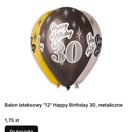
Balon lateksowy "12" Happy Birthday 30, metaliczne
Cena
1,75 zł
Do koszyka