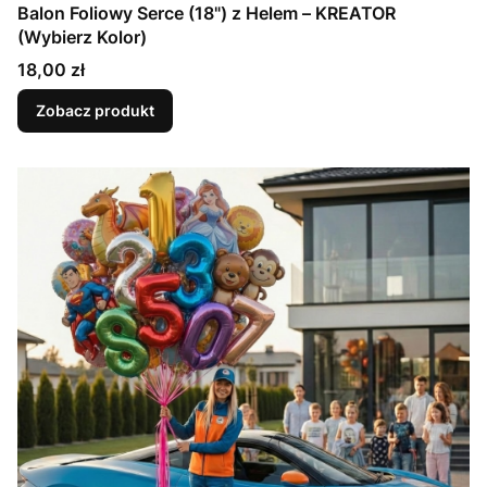
Balon Foliowy Serce (18") z Helem – KREATOR
(Wybierz Kolor)
Cena
18,00 zł
Zobacz produkt