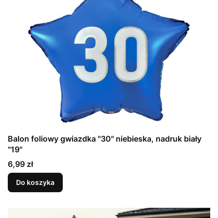
Balon foliowy gwiazdka "30" niebieska, nadruk biały
"19"
Cena
6,99 zł
Do koszyka