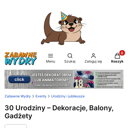
Produkt
Otwórz wyszukiwarkę
Menu
Szukaj
Zaloguj się
Koszyk
Zabawne Wydry
Eventy
Urodziny i jubileusze
30 Urodziny – Dekoracje, Balony,
Gadżety