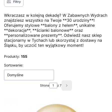
Filtry
Wkraczasz w kolejną dekadę? W Zabawnych Wydrach
znajdziesz wszystko na Twoje **30 urodziny**!
Oferujemy stylowe **balony z helem**, unikalne
**dekoracje**, **ścianki balonowe** oraz
**personalizowane prezenty**. Odwiedź nasz sklep
stacjonarny w Tychach lub skorzystaj z dostawy na
Śląsku, by uczcić ten wyjątkowy moment!
Produkty:
155
Lista produktów
Sortowanie:
Domyślne
Strona
z 7
Następne produkty