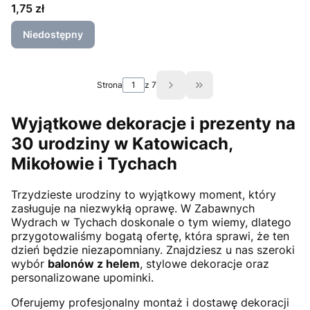
Cena
1,75 zł
Niedostępny
Strona
z 7
Przejdź do ostatniej st
Wyjątkowe dekoracje i prezenty na
30 urodziny w Katowicach,
Mikołowie i Tychach
Trzydzieste urodziny to wyjątkowy moment, który
zasługuje na niezwykłą oprawę. W Zabawnych
Wydrach w Tychach doskonale o tym wiemy, dlatego
przygotowaliśmy bogatą ofertę, która sprawi, że ten
dzień będzie niezapomniany. Znajdziesz u nas szeroki
wybór
balonów z helem
, stylowe dekoracje oraz
personalizowane upominki.
Oferujemy profesjonalny montaż i dostawę dekoracji