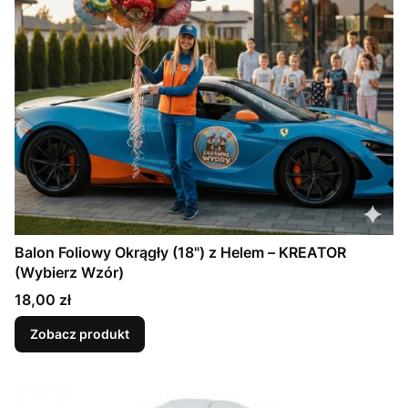
Balon Foliowy Okrągły (18") z Helem – KREATOR
(Wybierz Wzór)
Cena
18,00 zł
Zobacz produkt